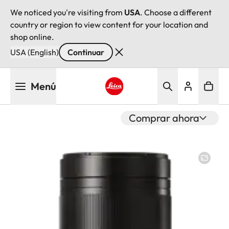
We noticed you're visiting from
USA
. Choose a different
country or region to view content for your location and
shop online.
USA (English)
Continuar
Pasar
Menú
al
contenido
Leica logo - Home
principal
Comprar ahora