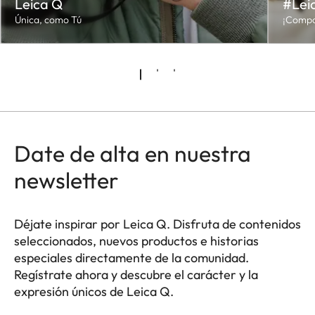
Leica Q
#Lei
Única, como Tú
¡Compar
Date de alta en nuestra
newsletter
Déjate inspirar por Leica Q. Disfruta de contenidos
seleccionados, nuevos productos e historias
especiales directamente de la comunidad.
Regístrate ahora y descubre el carácter y la
expresión únicos de Leica Q.
HQ_GEN_Q