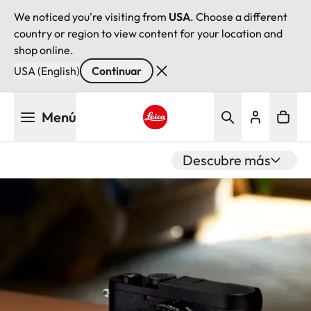
We noticed you're visiting from
USA
. Choose a different
country or region to view content for your location and
shop online.
USA (English)
Continuar
Pasar
Menú
al
contenido
Leica logo - Home
principal
Descubre más