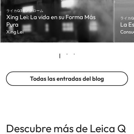
ライカQ3モノクローム
Xing Lei: La vida en su Forma Más
ライカQ
Pura
La Es
Xing Lei
Consu
Todas las entradas del blog
Descubre más de Leica Q