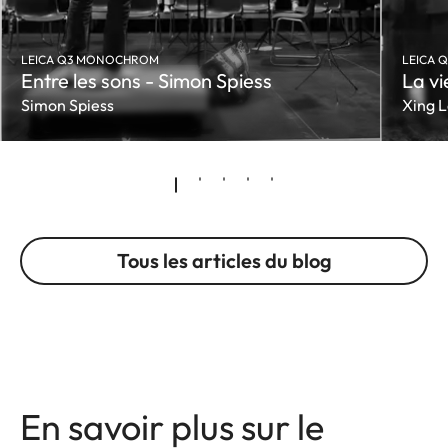
LEICA Q3 MONOCHROM
LEICA 
Entre les sons - Simon Spiess
La vi
Simon Spiess
Xing L
Tous les articles du blog
En savoir plus sur le