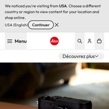
We noticed you're visiting from
USA
. Choose a different
country or region to view content for your location and
shop online.
USA (English)
Continuer
Aller
Menu
au
contenu
Leica logo - Home
principal
Découvrez plus