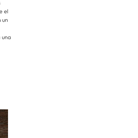
s
e el
n un
a una