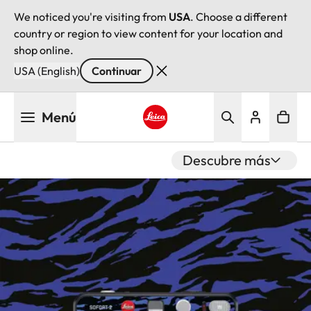
We noticed you're visiting from
USA
. Choose a different
country or region to view content for your location and
shop online.
USA (English)
Continuar
Pasar
Menú
al
contenido
Leica logo - Home
principal
Descubre más