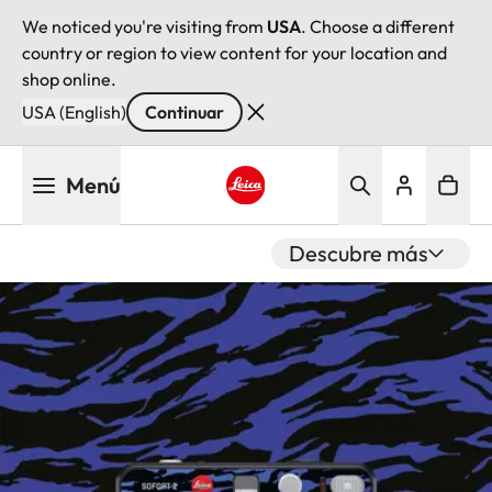
We noticed you're visiting from
USA
. Choose a different
country or region to view content for your location and
shop online.
USA (English)
Continuar
Pasar
Menú
al
contenido
Leica logo - Home
principal
Descubre más