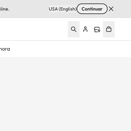
line.
USA (English)
Continuar
hora