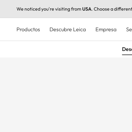
We noticed you're visiting from
USA
. Choose a differen
Pasar
al
Productos
Descubre Leica
Empresa
Se
contenido
principal
Des