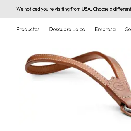
We noticed you're visiting from
USA
. Choose a differen
Pasar
al
Productos
Descubre Leica
Empresa
Se
contenido
principal