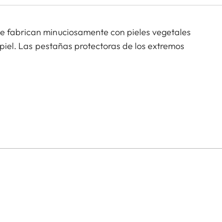
se fabrican minuciosamente con pieles vegetales
a piel. Las pestañas protectoras de los extremos
 las cámaras TL (usar con 18807).