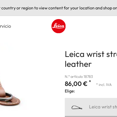
t country or region to view content for your location and shop on
rvicio
Leica logo - Home
Leica wrist st
leather
N.º artículo 18783
*
86,00 €
* incl. IVA
Elige:
Leica wrist s