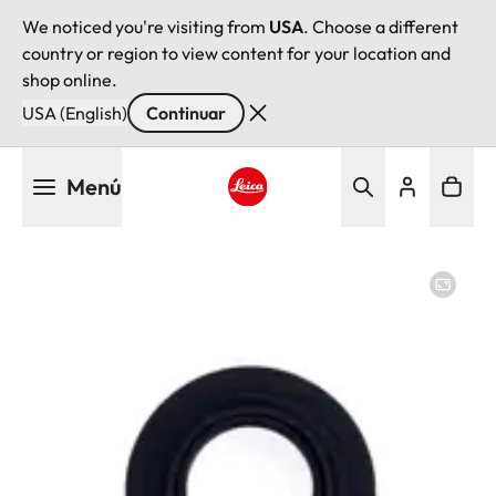
We noticed you're visiting from
USA
. Choose a different
country or region to view content for your location and
shop online.
USA (English)
Continuar
Pasar
Menú
al
contenido
Leica logo - Home
principal