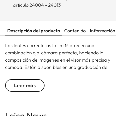
artículo 24004 - 24013
Descripción del producto
Contenido
Información 
Las lentes correctoras Leica M ofrecen una
combinación ojo-cámara perfecta, haciendo la
composición de imágenes en el visor más precisa y
cómoda. Están disponibles en una graduación de
+/- 0,5, 1, 1,5, 2 y 3 dioptrías. Ten en cuenta que los
visores Leica M están programados por defecto en
Leer más
-0,5 dioptrías para garantizar una visión cómoda
a través del visor en distancias medias.
Leica News