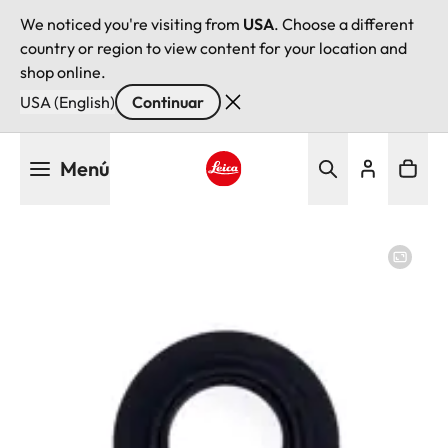
We noticed you're visiting from
USA
. Choose a different
country or region to view content for your location and
shop online.
USA (English)
Continuar
Pasar
Menú
al
contenido
Leica logo - Home
principal