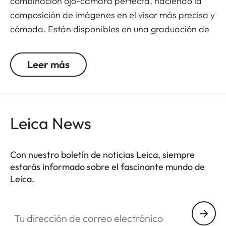
combinación ojo-cámara perfecta, haciendo la
composición de imágenes en el visor más precisa y
cómoda. Están disponibles en una graduación de
+/- 0,5, 1, 1,5, 2 y 3 dioptrías. Ten en cuenta que los
visores Leica M están programados por defecto en
Leer más
-0,5 dioptrías para garantizar una visión cómoda
a través del visor en distancias medias.
Leica News
Con nuestro boletín de noticias Leica, siempre
estarás informado sobre el fascinante mundo de
Leica.
Tu dirección de correo electrónico