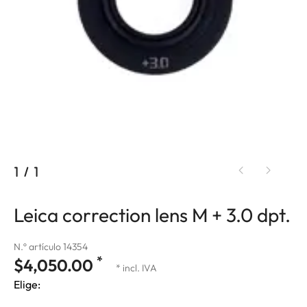
1
/
1
Leica correction lens M + 3.0 dpt.
N.º artículo 14354
*
$4,050.00
* incl. IVA
Elige: