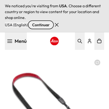
We noticed you're visiting from
USA
. Choose a different
country or region to view content for your location and
shop online.
USA (English)
Continuar
Pasar
Menú
al
contenido
Leica logo - Home
principal