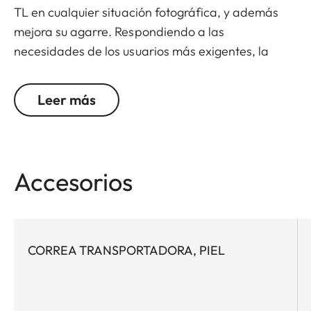
TL en cualquier situación fotográfica, y además
mejora su agarre. Respondiendo a las
necesidades de los usuarios más exigentes, la
Leica TL ofrece un diseño, materiales y
funcionalidad increíbles. Cubre lo que es esencial.
Leer más
Y deja fuera lo que no lo es. Protege, pero no
oculta. Está perfectamente diseñada al mínimo
detalle. Además, la batería se puede cambiar sin
quitar el protector de piel.
Accesorios
CORREA TRANSPORTADORA, PIEL