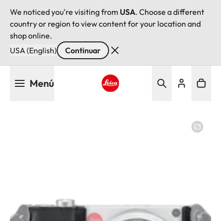
We noticed you're visiting from
USA
. Choose a different
country or region to view content for your location and
shop online.
USA (English)
Continuar
Pasar
Menú
al
contenido
Leica logo - Home
principal