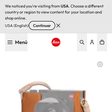
We noticed you're visiting from
USA
. Choose a different
country or region to view content for your location and
shop online.
USA (English)
Continuar
Pasar
Menú
al
contenido
Leica logo - Home
principal