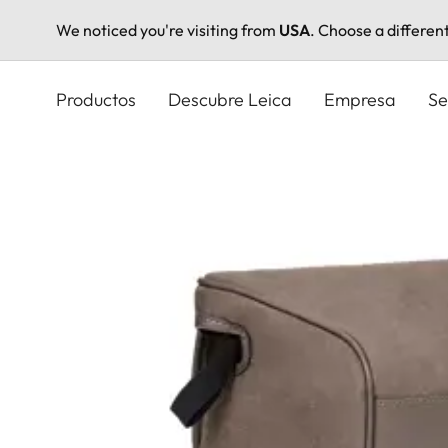
We noticed you're visiting from
USA
. Choose a differen
Pasar
al
Productos
Descubre Leica
Empresa
Se
contenido
principal