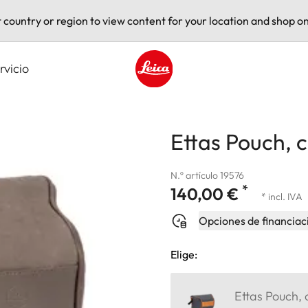
t country or region to view content for your location and shop on
rvicio
Leica logo - Home
Ettas Pouch, 
N.º artículo 19576
*
140,00 €
* incl. IVA
Opciones de financiac
Elige:
Ettas Pouch,