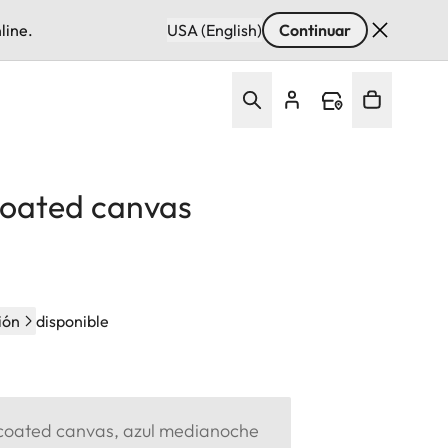
line.
USA (English)
Continuar
coated canvas
ión
disponible
 coated canvas, azul medianoche