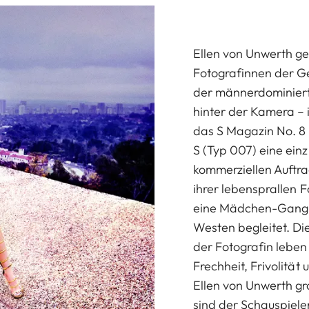
Ellen von Unwerth ge
Fotografinnen der Ge
der männerdominiert
hinter der Kamera – 
das S Magazin No. 8 
S (Typ 007) eine ein
kommerziellen Auftr
ihrer lebensprallen F
eine Mädchen-Gang 
Westen begleitet. Di
der Fotografin lebe
Frechheit, Frivolität
Ellen von Unwerth gr
sind der Schauspieler