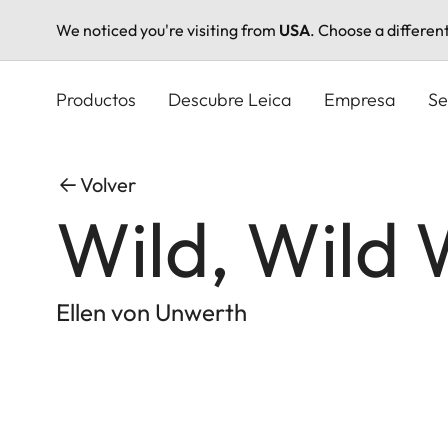
We noticed you're visiting from
USA
. Choose a differen
Pasar
al
Productos
Descubre Leica
Empresa
Se
contenido
principal
Volver
Wild, Wild 
Ellen von Unwerth