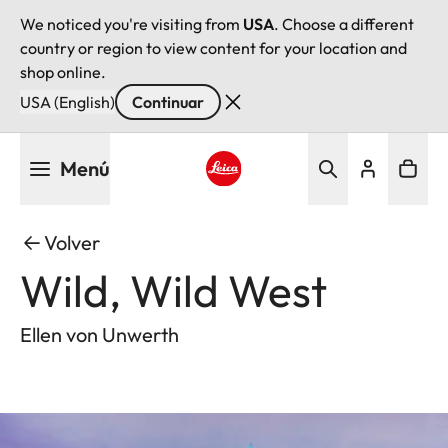
We noticed you're visiting from
USA
. Choose a different
country or region to view content for your location and
shop online.
USA (English)
Continuar
Pasar
Menú
al
contenido
Leica logo - Home
principal
Volver
Wild, Wild West
Ellen von Unwerth