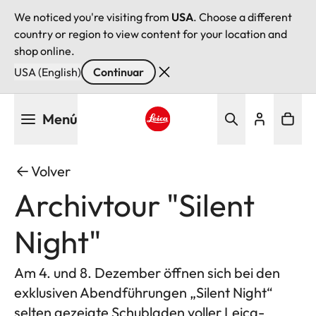
We noticed you're visiting from
USA
. Choose a different
country or region to view content for your location and
shop online.
USA (English)
Continuar
Pasar
Menú
al
contenido
Leica logo - Home
principal
Volver
Archivtour "Silent
Night"
Am 4. und 8. Dezember öffnen sich bei den
exklusiven Abendführungen „Silent Night“
selten gezeigte Schubladen voller Leica-