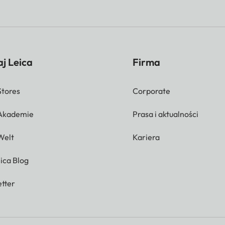
j Leica
Firma
Stores
Corporate
 Akademie
Prasa i aktualności
Welt
Kariera
ica Blog
tter