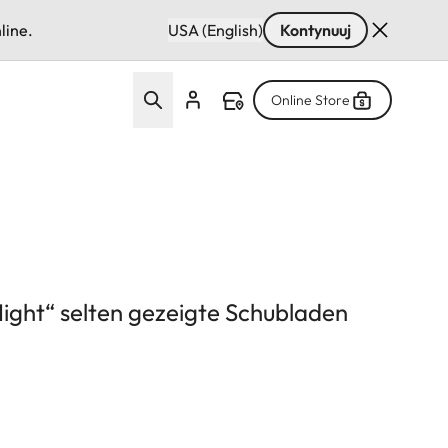
line.
USA (English)
Kontynuuj
Online Store
ight“ selten gezeigte Schubladen