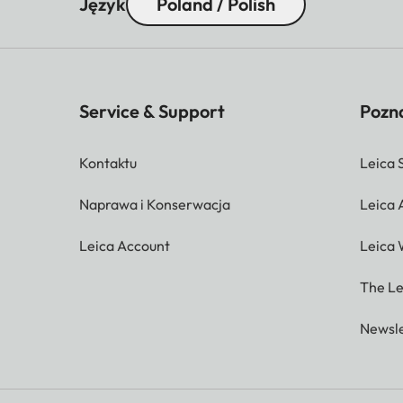
Język
Poland / Polish
Service & Support
Pozna
Kontaktu
Leica 
Naprawa i Konserwacja
Leica
Leica Account
Leica 
The Le
Newsle