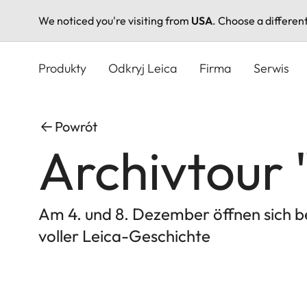
We noticed you're visiting from
USA
. Choose a differen
Przejdź
do
Produkty
Odkryj Leica
Firma
Serwis
treści
Powrót
Archivtour 
Am 4. und 8. Dezember öffnen sich b
voller Leica-Geschichte