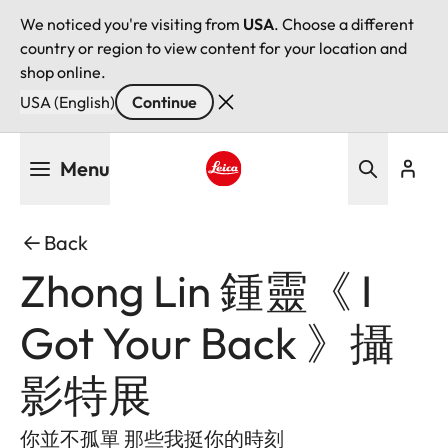
We noticed you're visiting from
USA
. Choose a different
country or region to view content for your location and
shop online.
USA (English)
Continue
Skip
Menu
to
main
Leica logo - Home
content
Back
Zhong Lin 鍾靈《 I
Got Your Back 》攝
影特展
你並不孤單 那些我挺你的時刻