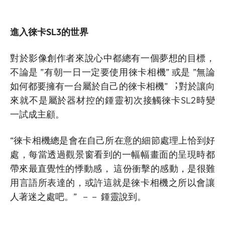
進入徠卡SL3的世界
對於影像創作者來說心中都總有一個夢想的目標，
不論是 ”有朝一日一定要使用徠卡相機” 或是 ”無論
如何都要擁有一台屬於自己的徠卡相機” ︔對於讓向
來就不是屬於器材控的鍾靈初次接觸徠卡SL2時變
一試成主顧。
“徠卡相機總是會在自己所在意的細節處理上恰到好
處，每當透過觀景窗看到的一幅幅畫面的呈現時都
帶來最直覺性的悸動感， 這份衝擊的感動，是很難
用言語所表達的，或許這就是徠卡相機之所以會讓
人著迷之處吧。” －－ 鍾靈說到。