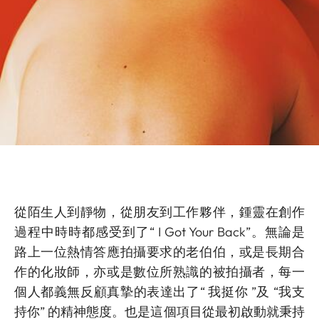
從陌生人到靜物，從朋友到工作夥伴，鍾靈在創作
過程中時時都感受到了
“ I Got Your Back”。無論是
路上一位熱情答應拍攝要求的老伯伯，或是長期合
作的化妝師，亦或是數位所熟識的被拍攝者，每一
個人都義無反顧真摯的表達出了“ 我挺你 ”及 “我支
持你” 的精神態度。也是這個項目從最初啟動就秉持