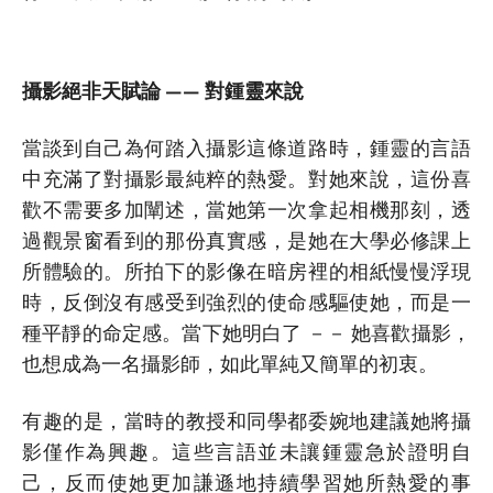
攝影絕非天賦論 —— 對鍾靈來說
當談到自己為何踏入攝影這條道路時，鍾靈的言語
中充滿了對攝影最純粹的熱愛。對她來說，這份喜
歡不需要多加闡述，當她第一次拿起相機那刻，透
過觀景窗看到的那份真實感，是她在大學必修課上
所體驗的。所拍下的影像在暗房裡的相紙慢慢浮現
時，反倒沒有感受到強烈的使命感驅使她，而是一
種平靜的命定感。當下她明白了 －－ 她喜歡攝影，
也想成為一名攝影師，如此單純又簡單的初衷。
有趣的是，當時的教授和同學都委婉地建議她將攝
影僅作為興趣。這些言語並未讓鍾靈急於證明自
己，反而使她更加謙遜地持續學習她所熱愛的事