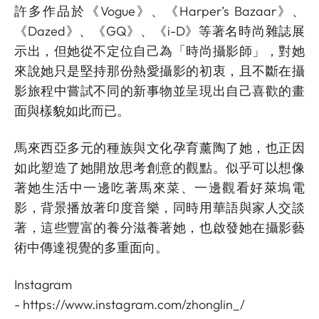
許多作品於《Vogue》、《Harper’s Bazaar》、
《Dazed》、《GQ》、《i-D》等著名時尚雜誌展
示出，但她從不定位自己為「時尚攝影師」，對她
來說她只是堅持那份熱愛攝影的初衷，且不斷在攝
影旅程中嘗試不同的新事物並呈現出自己喜歡的畫
面與樣貌如此而已。
馬來西亞多元的種族與文化孕育薰陶了她，也正因
如此塑造了她開放思考創意的觀點。似乎可以想像
著她生活中一邊吃著馬來菜、一邊觀看好萊塢電
影，背景播放著印度音樂，同時用華語與家人交談
著，這些豐富的養分滋養著她，也啟發她在攝影藝
術中傳達視覺的多重面向。
Instagram
-
https://www.instagram.com/zhonglin_/