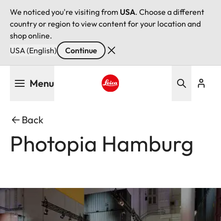
We noticed you're visiting from
USA
. Choose a different
country or region to view content for your location and
shop online.
USA (English)
Continue
Skip
Menu
to
main
Leica logo - Home
content
Back
Photopia Hamburg