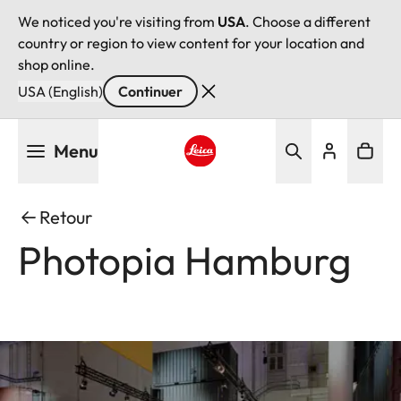
We noticed you're visiting from
USA
. Choose a different
country or region to view content for your location and
shop online.
USA (English)
Continuer
Aller
Menu
au
contenu
Leica logo - Home
principal
Retour
Photopia Hamburg