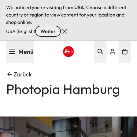
We noticed you're visiting from
USA
. Choose a different
country or region to view content for your location and
shop online.
USA (English)
Weiter
Direkt
Menü
zum
Inhalt
Leica logo - Home
Zurück
Photopia Hamburg