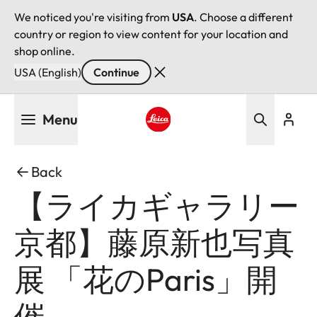
We noticed you're visiting from
USA
. Choose a different
country or region to view content for your location and
shop online.
USA (English)
Continue
Skip
Menu
to
main
Leica logo - Home
content
Back
【ライカギャラリー
京都】藤原新也写真
展 「花のParis」開
催