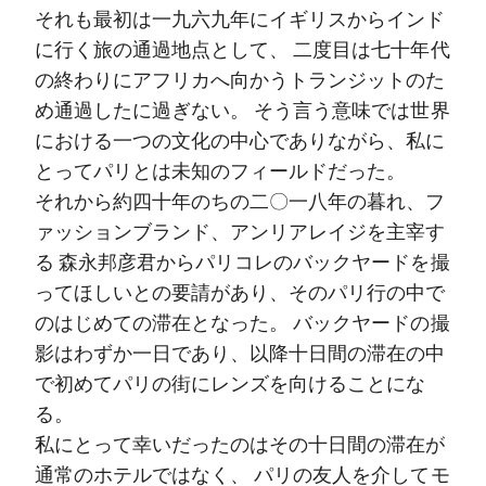
それも最初は一九六九年にイギリスからインド
に行く旅の通過地点として、 二度目は七十年代
の終わりにアフリカへ向かうトランジットのた
め通過したに過ぎない。 そう言う意味では世界
における一つの文化の中心でありながら、私に
とってパリとは未知のフィールドだった。
それから約四十年のちの二〇一八年の暮れ、フ
ァッションブランド、アンリアレイジを主宰す
る 森永邦彦君からパリコレのバックヤードを撮
ってほしいとの要請があり、そのパリ行の中で
のはじめての滞在となった。 バックヤードの撮
影はわずか一日であり、以降十日間の滞在の中
で初めてパリの街にレンズを向けることにな
る。
私にとって幸いだったのはその十日間の滞在が
通常のホテルではなく、 パリの友人を介してモ