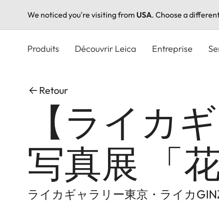
We noticed you're visiting from
USA
. Choose a differen
Aller
au
Produits
Découvrir Leica
Entreprise
Se
contenu
principal
Retour
【ライカギ
写真展 「花
ライカギャラリー東京・ライカGINZ