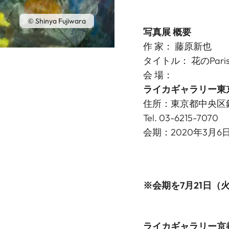
© Shinya Fujiwara
写真展 概要
作 家： 藤原新也
タイトル： 花のPari
会 場：
ライカギャラリー東
住所：東京都中央区銀座
Tel. 03-6215-70
会期：2020年3月6日
※会期を7月21日
ライカギャラリー京