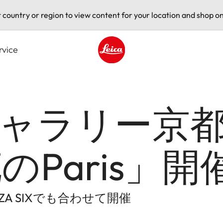
t country or region to view content for your location and shop on
rvice
Leica logo - Home
ャラリー京
のParis」開
A SIXでも合わせて開催