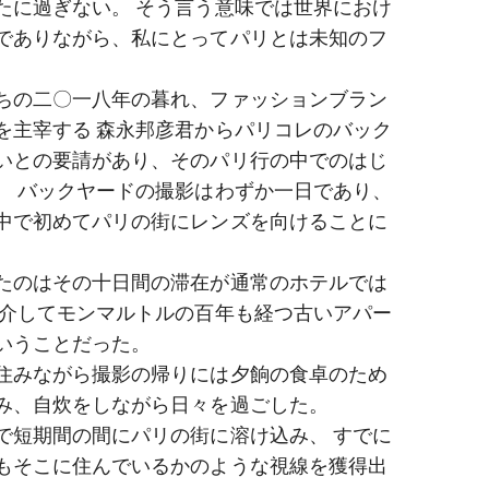
たに過ぎない。 そう言う意味では世界におけ
でありながら、私にとってパリとは未知のフ
ちの二〇一八年の暮れ、ファッションブラン
を主宰する 森永邦彦君からパリコレのバック
いとの要請があり、そのパリ行の中でのはじ
。 バックヤードの撮影はわずか一日であり、
中で初めてパリの街にレンズを向けることに
たのはその十日間の滞在が通常のホテルでは
を介してモンマルトルの百年も経つ古いアパー
いうことだった。
住みながら撮影の帰りには夕餉の食卓のため
み、自炊をしながら日々を過ごした。
で短期間の間にパリの街に溶け込み、 すでに
もそこに住んでいるかのような視線を獲得出