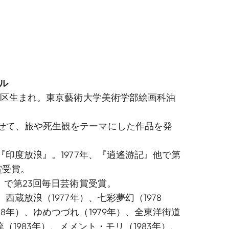
ル
門司区生まれ。東京藝術大学美術学部絵画科油
せて、旅や死生観をテーマにした作品を発
品『印度放浪』。1977年、『逍遙游記』他で第
賞受賞。
道』で第23回毎日芸術賞受賞。
、西蔵放浪（1977年）、七彩夢幻（1978
78年）、ゆめつづれ（1979年）、全東洋街道
流（1983年）、メメント・モリ（1983年）、