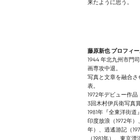
来たように思う。
藤原新也 プロフィー
1944 年北九州市
画専攻中退。
写真と文章を融合さ
表。
1972年デビュー作
3回木村伊兵衛写真
1981年『全東洋街
印度放浪（1972年）
年）、逍遙游記（19
（1981年）、東京漂