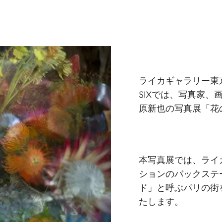
ライカギャラリー東
SIX
では、写真家、
原新也の写真展「花の
本写真展では、ライ
ションのバックステ
ド」と呼ぶパリの街
たします。