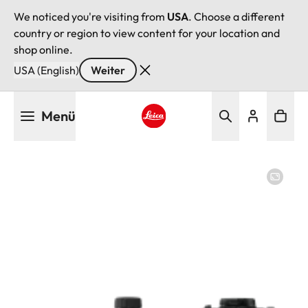
We noticed you're visiting from
USA
. Choose a different
country or region to view content for your location and
shop online.
USA (English)
Weiter
Direkt
Menü
zum
Inhalt
Leica logo - Home