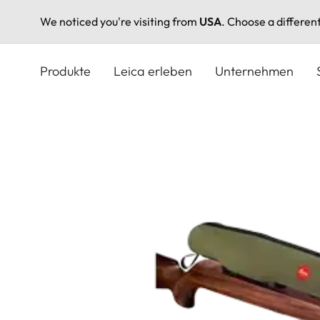
We noticed you're visiting from
USA
. Choose a differen
Direkt
zum
Produkte
Leica erleben
Unternehmen
Inhalt