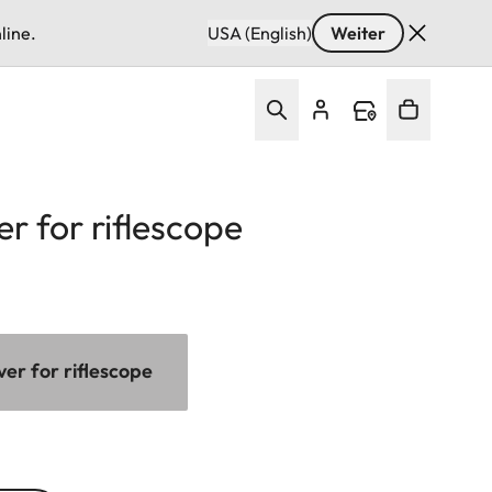
line.
USA (English)
Weiter
r for riflescope
er for riflescope