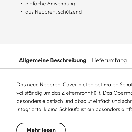
einfache Anwendung
aus Neopren, schützend
Allgemeine Beschreibung
Lieferumfang
Das neue Neopren-Cover bieten optimalen Schutz,
vollständig um das Zielfernrohr hüllt. Das Oberm
besonders elastisch und absolut einfach und sch
integrierte, kleine Schlaufe ist ein besonders ei
Neopren-Produkte der Leica Sportoptik sind in
Jagdausrüster Niggeloh entstanden, der für alle
Mehr lesen