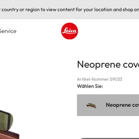
t country or region to view content for your location and shop on
Service
Leica logo - Home
Neoprene cove
Artikel-Nummer 59033
Wählen Sie:
Neoprene cov