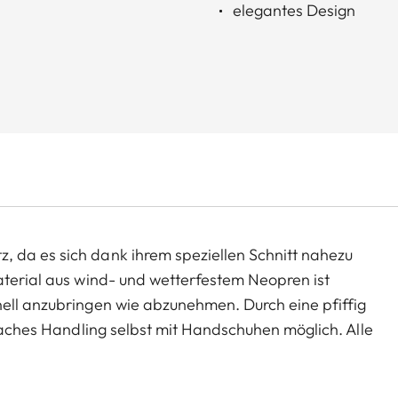
elegantes Design
 da es sich dank ihrem speziellen Schnitt nahezu
aterial aus wind- und wetterfestem Neopren ist
nell anzubringen wie abzunehmen. Durch eine pfiffig
nfaches Handling selbst mit Handschuhen möglich. Alle
 Zusammenarbeit mit dem namhaften deutschen
rhöchste Qualität "Made in Germany" steht.