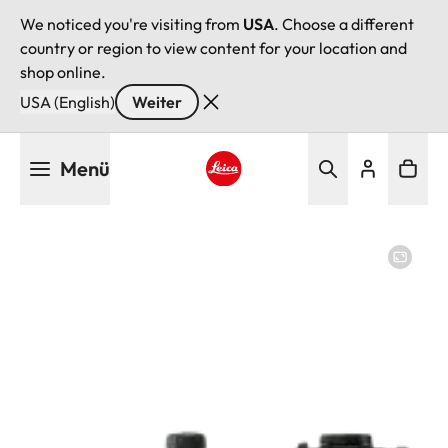
We noticed you're visiting from
USA
. Choose a different
country or region to view content for your location and
shop online.
USA (English)
Weiter
Direkt
Menü
zum
Inhalt
Leica logo - Home