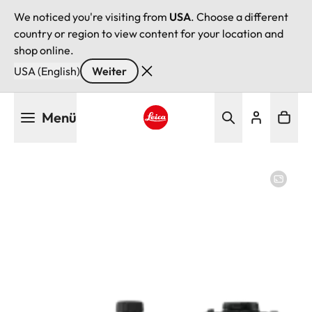
We noticed you're visiting from
USA
. Choose a different
country or region to view content for your location and
shop online.
USA (English)
Weiter
Direkt
Menü
zum
Inhalt
Leica logo - Home