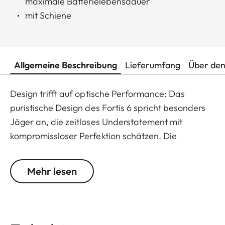
maximale Batterielebensdauer
mit Schiene
Allgemeine Beschreibung
Lieferumfang
Über den
Design trifft auf optische Performance: Das
puristische Design des Fortis 6 spricht besonders
Jäger an, die zeitloses Understatement mit
kompromissloser Perfektion schätzen. Die
hervorragende Detailerkennung und die
einzigartige Bildschärfe sorgen für großartigen
Mehr lesen
Beobachtungskomfort bis zum letzten Büchsenlicht.
Der große Verstellbereich der Vergrößerung
ermöglicht den flexiblen und vielseitigen Einsatz in
jeder Jagdsituation, egal ob Pirsch, Drückjagd