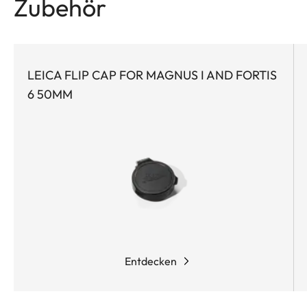
Zubehör
oder Ansitz.
LEICA FLIP CAP FOR MAGNUS I AND FORTIS
6 50MM
Entdecken