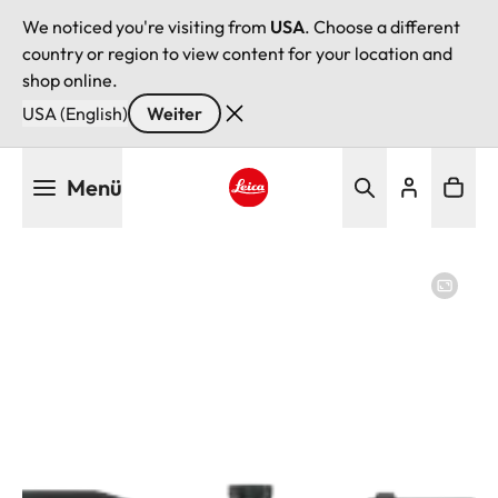
We noticed you're visiting from
USA
. Choose a different
country or region to view content for your location and
shop online.
USA (English)
Weiter
Direkt
Menü
zum
Inhalt
Leica logo - Home