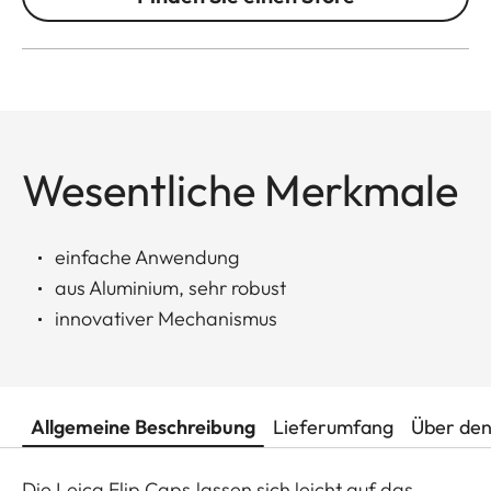
Wesentliche Merkmale
einfache Anwendung
aus Aluminium, sehr robust
innovativer Mechanismus
Allgemeine Beschreibung
Lieferumfang
Über den
Die Leica Flip Caps lassen sich leicht auf das