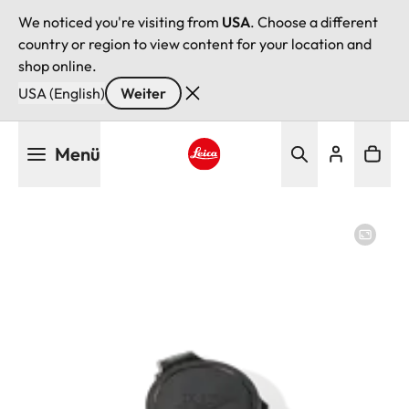
We noticed you're visiting from
USA
. Choose a different
country or region to view content for your location and
shop online.
USA (English)
Weiter
Direkt
Menü
zum
Inhalt
Leica logo - Home