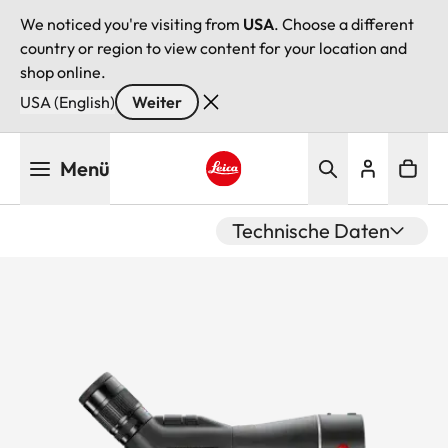
We noticed you're visiting from
USA
. Choose a different
country or region to view content for your location and
shop online.
USA (English)
Weiter
Direkt
Menü
zum
Inhalt
Leica logo - Home
Technische Daten