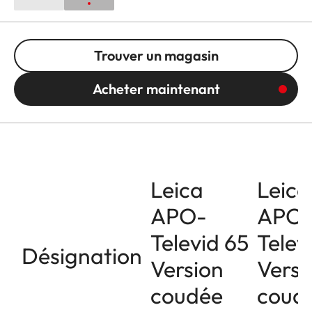
Trouver un magasin
Acheter maintenant
Leica
Leica
APO-
APO
Televid 65
Telev
Désignation
Version
Versi
coudée
coud