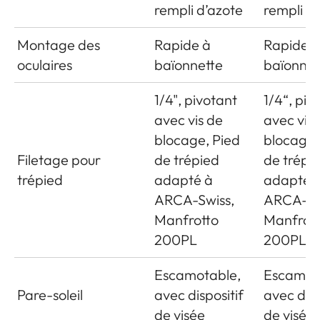
rempli d’azote
rempli d
Montage des
Rapide à
Rapide à
oculaires
baïonnette
baïonnet
1/4", pivotant
1/4“, piv
avec vis de
avec vis 
blocage, Pied
blocage,
Filetage pour
de trépied
de trépi
trépied
adapté à
adapté 
ARCA-Swiss,
ARCA-Sw
Manfrotto
Manfrot
200PL
200PL
Escamotable,
Escamot
Pare-soleil
avec dispositif
avec disp
de visée
de visée