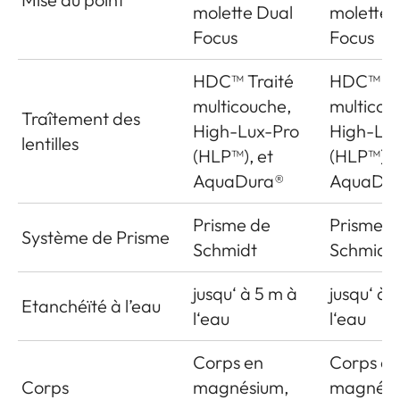
molette Dual
molette 
Focus
Focus
HDC™ Traité
HDC™ Tr
multicouche,
multicou
Traîtement des
High-Lux-Pro
High-Lu
lentilles
(HLP™), et
(HLP™), 
AquaDura®
AquaDu
Prisme de
Prisme d
Système de Prisme
Schmidt
Schmidt
jusqu‘ à 5 m à
jusqu‘ à 
Etanchéïté à l’eau
l‘eau
l‘eau
Corps en
Corps en
Corps
magnésium,
magnési