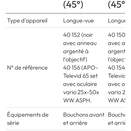
(45°)
(45°)
Type d'appareil
Longue-vue
Longue-
40 152 (noir
40 150 (n
avec anneau
avec an
argenté à
argenté 
l‘objectif)
l‘objectif
N° de référence
40 156 (APO-
40 154 
Televid 65 set
Televid 8
avec oculaire
avec ocu
vario 25x-50x
vario 25
WW ASPH.
WW ASP
Équipements de
Bouchons avant
Bouchon
série
et arrière
et arrièr