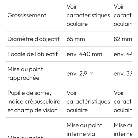
Voir
Voir
Grossissement
caractéristiques
caractér
oculaire
oculaire
Diamètre d’objectif
65 mm
82 mm
Focale de l’objectif
env. 440 mm
env. 44
Mise au point
env. 2,9 m
env. 3,9 
rapprochée
Pupille de sortie,
Voir
Voir
indice crépusculaire
caractéristiques
caractér
et champ de vision
oculaire
oculaire
Mise au point
Mise au 
interne via
interne v
Mise au point