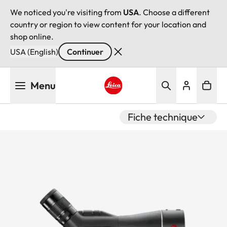
We noticed you're visiting from
USA
. Choose a different
country or region to view content for your location and
shop online.
USA (English)
Continuer
Aller
Menu
au
contenu
Leica logo - Home
principal
Fiche technique