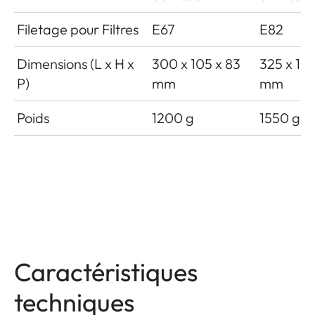
Filetage pour Filtres
E67
E82
Dimensions (L x H x
300 x 105 x 83
325 x 10
P)
mm
mm
Poids
1200 g
1550 g
Caractéristiques
techniques