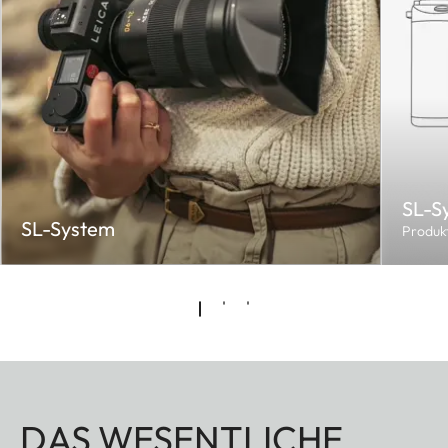
SL-S
SL-System
Produk
DAS WESENTLICHE