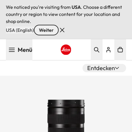
We noticed you're visiting from
USA
. Choose a different
country or region to view content for your location and
shop online.
USA (English)
Weiter
Direkt
Menü
zum
Inhalt
Leica logo - Home
Entdecken