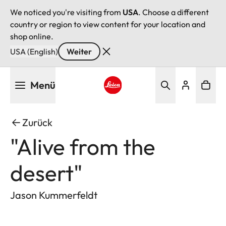
We noticed you're visiting from
USA
. Choose a different
country or region to view content for your location and
shop online.
USA (English)
Weiter
Direkt
Menü
zum
Inhalt
Leica logo - Home
Zurück
"Alive from the
desert"
Jason Kummerfeldt