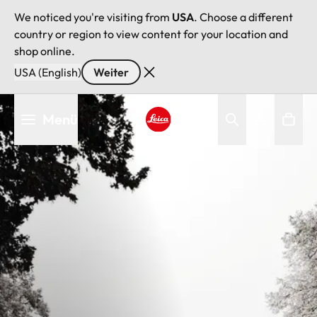
We noticed you're visiting from
USA
. Choose a different
country or region to view content for your location and
shop online.
USA (English)
Weiter
Direkt
Menü
zum
Inhalt
Leica logo - Home