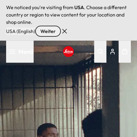
We noticed you're visiting from
USA
. Choose a different
country or region to view content for your location and
shop online.
USA (English)
Weiter
Direkt
Menü
zum
Inhalt
Leica logo - Home