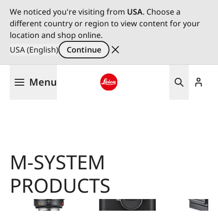
We noticed you're visiting from
USA
. Choose a
different country or region to view content for your
location and shop online.
USA (English)
Continue
Skip
Menu
to
main
Leica logo - Home
content
M-SYSTEM
Image
Image
Image
PRODUCTS
依
類
Leica