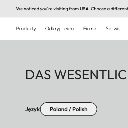
We noticed you're visiting from
USA
. Choose a differen
Przejdź
do
Produkty
Odkryj Leica
Firma
Serwis
treści
DAS WESENTLIC
Język
Poland / Polish