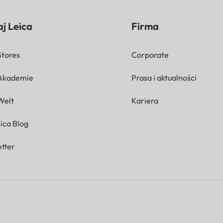
j Leica
Firma
Stores
Corporate
 Akademie
Prasa i aktualności
Welt
Kariera
ica Blog
tter