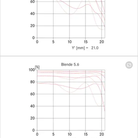
stops, half
values
available,
manual
diaphragm
Smallest aperture
16
Bayonet
Leica M
quick-
change
bayonet
with 6-bit
coding
Filter type
Screw-on
filter E60