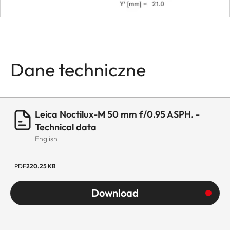
with
accessory
filter holde
Lens hood
integrated
Dane techniczne
Dimensions
Length
75,1 mm
Leica Noctilux-M 50 mm f/0.95 ASPH. -
Technical data
Diameter
approx. 73
English
mm
PDF
220.25 KB
Weight
approx.
700 g
Download