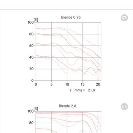
Focus range
1 m to ∞
Focusing
Scale
Combined
meter/feet
graduation
Smallest object field
406 x 608
mm
Largest scale
1:17
Aperture
Setting/Function
With click-