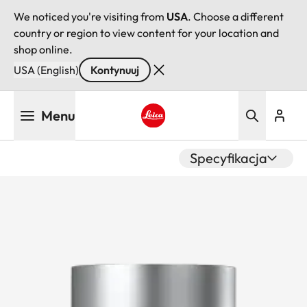
We noticed you're visiting from
USA
. Choose a different
country or region to view content for your location and
shop online.
USA (English)
Kontynuuj
Przejdź
Menu
do
treści
Leica logo - Home
Specyfikacja