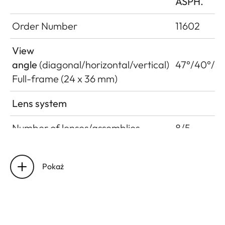
ASPH.
Order Number
11602
View
angle
(diagonal/horizontal/vertical)
47°/40°/27
Full-frame (24 x 36 mm)
Lens system
Number of lenses/assemblies
8/5
Position of the entrance pupil
50.6 mm
before the bayonet
(related to
Pokaż
the first len
surface in
light
direction)