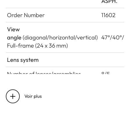
ASPH.
Order Number
11602
View
angle
(diagonal/horizontal/vertical)
47°/40°/27
Full-frame (24 x 36 mm)
Lens system
Number of lenses/assemblies
8/5
Position of the entrance pupil
50.6 mm
before the bayonet
(related to
Voir plus
the first len
surface in
light
direction)