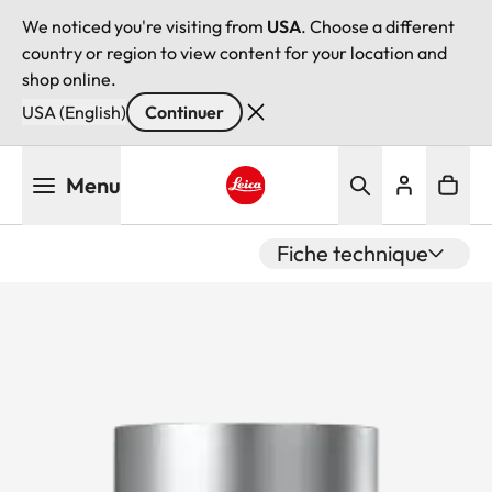
We noticed you're visiting from
USA
. Choose a different
country or region to view content for your location and
shop online.
USA (English)
Continuer
Aller
Menu
au
contenu
Leica logo - Home
principal
Fiche technique