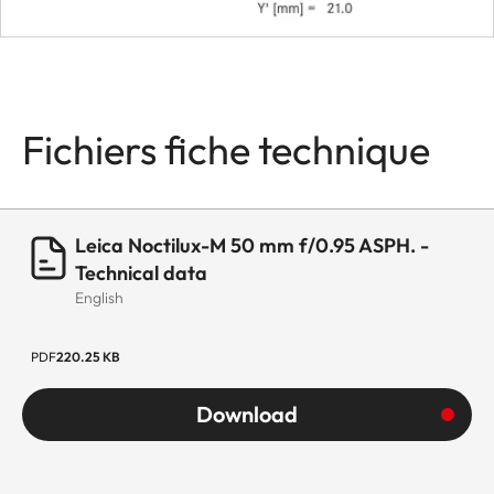
with
accessory
filter holde
Lens hood
integrated
Fichiers fiche technique
Dimensions
Length
75,1 mm
Leica Noctilux-M 50 mm f/0.95 ASPH. -
Technical data
Diameter
approx. 73
English
mm
PDF
220.25 KB
Weight
approx.
700 g
Download