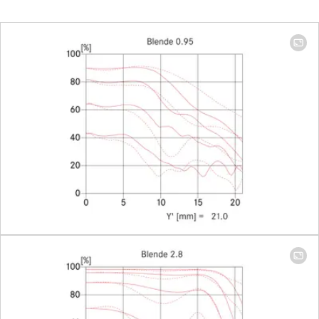
Focus range
1 m to ∞
Focusing
Scale
Combined
meter/feet
graduation
Smallest object field
406 x 608
mm
Largest scale
1:17
Aperture
Setting/Function
With click-