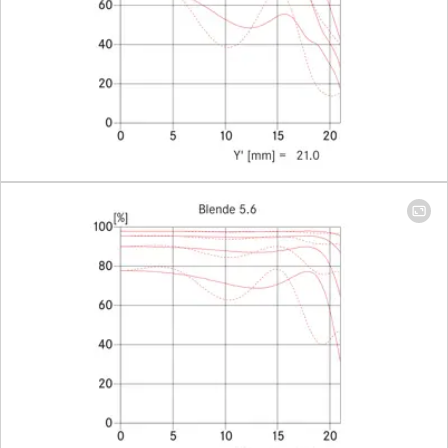
stops, half
values
available,
manual
diaphragm
Smallest aperture
16
Bayonet
Leica M
quick-
change
bayonet
with 6-bit
coding
Filter type
Screw-on
filter E60