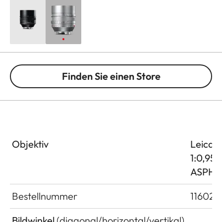
Finden Sie einen Store
Objektiv
Leica 
1:0,95
ASPH.
Bestellnummer
11602
Bildwinkel
(diagonal/horizontal/vertikal)