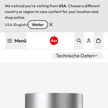
We noticed you're visiting from
USA
. Choose a different
country or region to view content for your location and
shop online.
USA (English)
Weiter
Direkt
Menü
zum
Inhalt
Leica logo - Home
Technische Daten