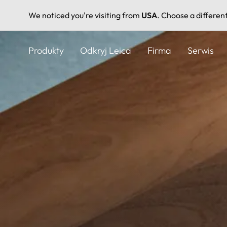
We noticed you're visiting from
USA
. Choose a differen
Przejdź
do
Produkty
Odkryj Leica
Firma
Serwis
treści