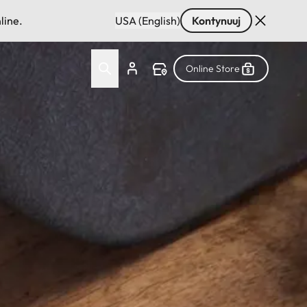
line.
USA (English)
Kontynuuj
Online Store