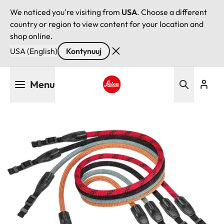
We noticed you're visiting from
USA
. Choose a different
country or region to view content for your location and
shop online.
USA (English)
Kontynuuj
Przejdź
Menu
do
treści
Leica logo - Home