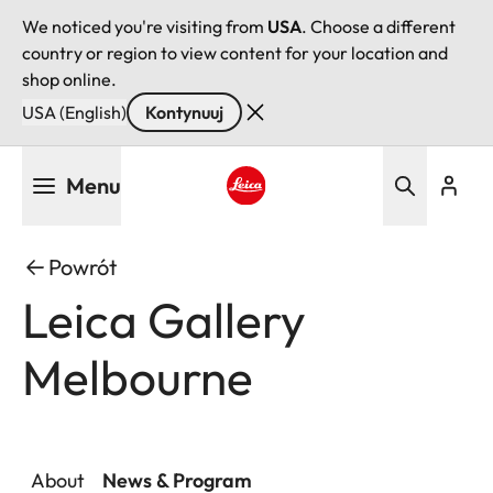
We noticed you're visiting from
USA
. Choose a different
country or region to view content for your location and
shop online.
USA (English)
Kontynuuj
Przejdź
Menu
do
treści
Leica logo - Home
Powrót
Leica Gallery
Melbourne
About
News & Program