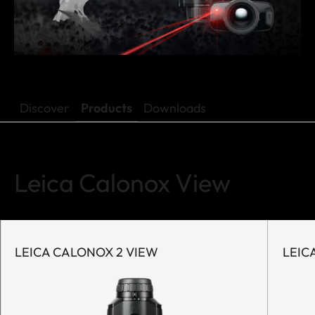
Discover
Products
Downloads
Leica Calonox View
LEICA CALONOX 2 VIEW
LEIC