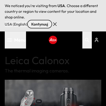
We noticed you're visiting from
USA
. Choose a different
country or region to view content for your location and
shop online.
USA (English)
Kontynuuj
Przejdź
Menu
do
treści
Leica logo - Home
Leica Calonox
The thermal imaging cameras.