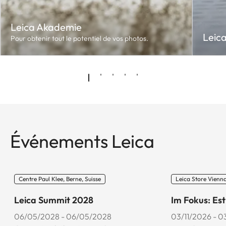
Leica Akademie
Leic
Pour obtenir tout le potentiel de vos photos.
Événements Leica
Centre Paul Klee, Berne, Suisse
Leica Store Vienna
Leica Summit 2028
Im Fokus: Es
06/05/2028 - 06/05/2028
03/11/2026 - 0