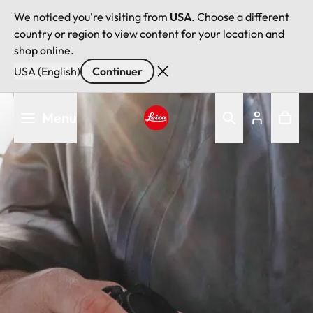
We noticed you're visiting from
USA
. Choose a different
country or region to view content for your location and
shop online.
USA (English)
Continuer
Aller
Menu
au
contenu
Leica logo - Home
principal