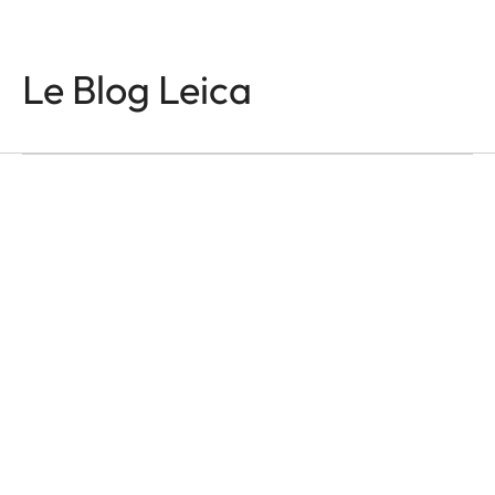
APPAREILS LEICA Q
In the Name of Colour
Le Blog Leica
and Light
Victor M. Perez