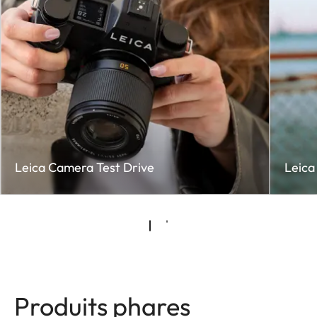
Leica Camera Test Drive
Leica
Produits phares