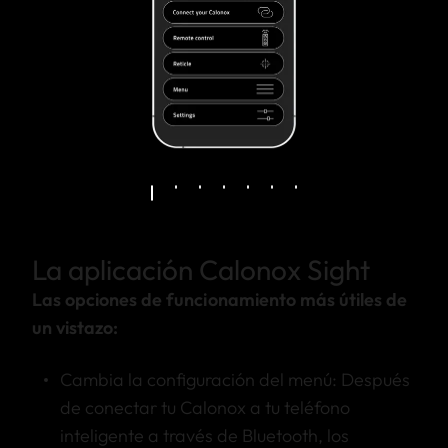
La aplicación Calonox Sight
Las opciones de funcionamiento más útiles de
un vistazo:
Cambia la configuración del menú: Después
de conectar tu Calonox a tu teléfono
inteligente a través de Bluetooth, los