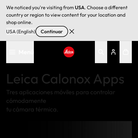
We noticed you're visiting from
USA
. Choose a different
country or region to view content for your location and
shop online.
USA (English)
Continuar
Pasar
Menú
al
contenido
Leica logo - Home
principal
Leica Calonox Apps
Tres aplicaciones móviles para controlar
cómodamente
tu cámara térmica.