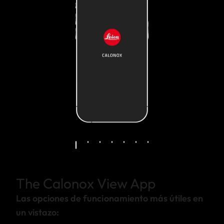
The Calonox View App
Las opciones de funcionamiento más útiles en
un vistazo: