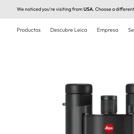
We noticed you're visiting from
USA
. Choose a differen
Pasar
al
Productos
Descubre Leica
Empresa
Se
contenido
principal