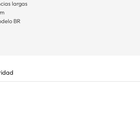
ncias largas
mm
odelo BR
ridad