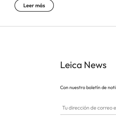
Ofrecen imágenes mucho más brillantes y nítida
Leer más
de lente, situándolos así en la parte alta de la g
pulsar un botón y gracias a la doble articulació
des cuenta de que los llevas en la maleta. Un r
Aumento
Leica News
Diámetro de lente frontal
Campo de visión a 1000 metros/yd
Con nuestro boletín de not
Rango de enfoque de cerca
Tu dirección de correo electró
Transmisión de luz