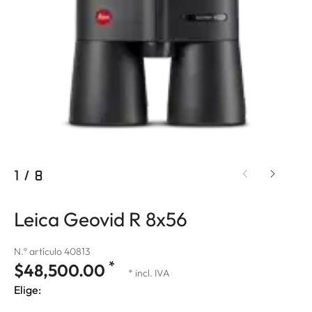
1
/
8
Leica Geovid R 8x56
N.º artículo 40813
*
$48,500.00
* incl. IVA
Elige: