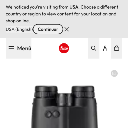
We noticed you're visiting from
USA
. Choose a different
country or region to view content for your location and
shop online.
USA (English)
Continuar
Pasar
Menú
al
contenido
Leica logo - Home
principal