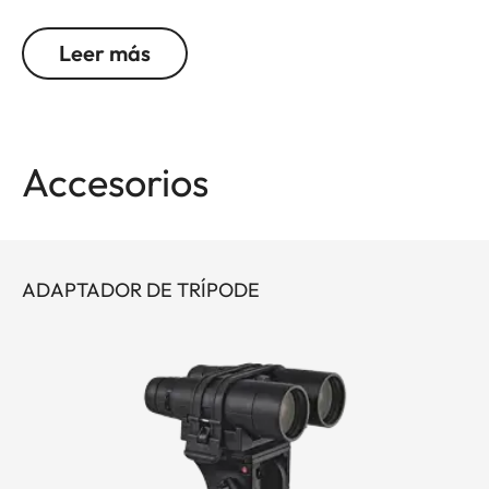
Geovid R impresionan con cada detalle. Leica
sigue siendo fiel a su promesa de marca y a su
Leer más
enfoque en lo esencial, y continúa evolucionando
como pioneros en telémetros con 30 años de
experiencia.
Accesorios
¿No quieres tener que elegir entre una potente
óptica binocular y un preciso telémetro? No tienes
que hacerlo: Geovid R ofrece la mejor
combinación posible en un solo producto, a un
ADAPTADOR DE TRÍPODE
precio atractivo. Los prismáticos de alta calidad,
extremadamente compactos y ligeros, ofrecen un
campo de visión excepcional en su clase, así como
un gran detalle de imagen y una fascinante
precisión cromática.
Con un rango de medición mejorado de hasta