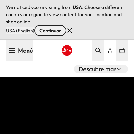
We noticed you're visiting from
USA
. Choose a different
country or region to view content for your location and
shop online.
USA (English)
Continuar
Pasar
Menú
al
contenido
Leica logo - Home
principal
Descubre más